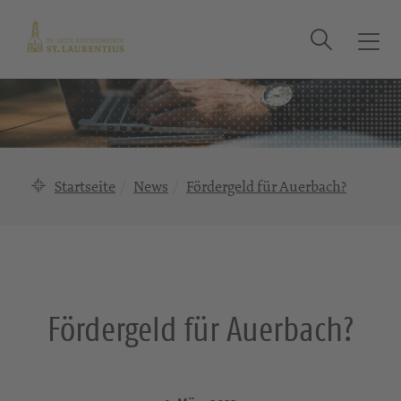
Suche
T
o
g
g
l
e
n
Startseite
News
Fördergeld für Auerbach?
a
v
i
g
a
t
Fördergeld für Auerbach?
i
o
n