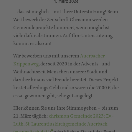
1. März 2023
… das ist möglich – mit Ihrer Unterstützung! Beim
Wettbewerb der Zeitschrift Chrismon werden
Gemeindeprojekte honoriert, wenn möglichst
viele dafür abstimmen. Auf Ihre Unterstützung
kommt es also an!
Wir bewerben uns mit unserem
Auerbacher
Krippenweg
, der seit 2020 in der Advents- und
Weihnachtszeit Menschen unserer Stadt und
darüber hinaus viel Freude bereitet. Dieses Projekt
kostet allerdings Geld und so wären die 2000 €, die
es zu gewinnen gibt, sehr gut angelegt.
Hier können Sie uns Ihre Stimme geben – bis zum
21. März täglich:
chrismon Gemeinde 2023: Ev.-
Luth. St. Laurentiuskirchgemeinde Auerbach
(evangelisch.de)
oder klicken Sie auf das Engel-