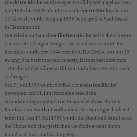
Die
dritte Kirche
wurde wegen Baufälligkeit abgebrochen.
Von 1605 bis 1609 erbaute man die
vierte Kirche
, die nur
17 Jahre alt wurde. Sie ging 1626 beim großen Stadtbrand
in Flammen auf.
Der Wiederaufbau einer
fünften Kirche
fiel in die schwere
Zeit des 30-jährigen Krieges. Das Land war verarmt. Ein
Kirchlein wurde erst 1644 errichtet. Die Kirche war nur 33
m lang, 8 m breit und sehr niedrig. Darum beschloß man
1706 die Kirche höher zu führen und alles unter ein Dach
zu bringen.
Am 7. Juni 1706 wurde der Bau der
sechsten Kirche
begonnen, am 21. Juni fand eine feierliche
Grundsteinlegung statt. Die Ansprache eines Pfarrers
Bonitz ist im Wortlaut vorhanden. Der Bau zog sich über 3
Jahre hin. Am 17. Juli 1757 wurde die Stadt und damit auch
die Kirche und alle geistlichen Gebäude erneut durch
Brand in Schutt und Asche gelegt.