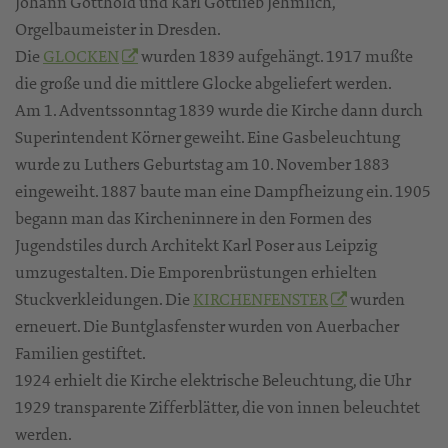
Johann Gotthold und Karl Gottlieb Jehmlich,
Orgelbaumeister in Dresden.
Die
GLOCKEN
wurden 1839 aufgehängt. 1917 mußte
die große und die mittlere Glocke abgeliefert werden.
Am 1. Adventssonntag 1839 wurde die Kirche dann durch
Superintendent Körner geweiht. Eine Gasbeleuchtung
wurde zu Luthers Geburtstag am 10. November 1883
eingeweiht. 1887 baute man eine Dampfheizung ein. 1905
begann man das Kircheninnere in den Formen des
Jugendstiles durch Architekt Karl Poser aus Leipzig
umzugestalten. Die Emporenbrüstungen erhielten
Stuckverkleidungen. Die
KIRCHENFENSTER
wurden
erneuert. Die Buntglasfenster wurden von Auerbacher
Familien gestiftet.
1924 erhielt die Kirche elektrische Beleuchtung, die Uhr
1929 transparente Zifferblätter, die von innen beleuchtet
werden.