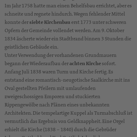
Im Jahr 1758 hatte man einen Behelfsbau errichtet, aber es
schneite und regnete hindurch. Wegen fehlender Mittel
konnte der
siebte Kirchenbau
erst 1773 unter schweren
Opfern der Gemeinde vollendet werden. Am 9. Oktober
1834 äscherte wieder ein Stadtbrand binnen 3 Stunden die
geistlichen Gebäude ein.
Unter Verwendung der vorhandenen Grundmauern
begann der Wiederaufbau der
achten Kirche
sofort.
Anfang Juli 1838 waren Turm und Kirche fertig. Es
entstand eine romantisch-neugotische Saalkirche mit ins
Oval gestellten Pfeilern mit umlaufenden
zweigeschossigen Emporen und stuckierten
Rippengewölbe nach Plänen eines unbekannten
Architekten. Die tempelartige Kuppel als Turmabschluß ist
vermutlich das Ergebnis von Geldknappheit. Eine Orgel
erhielt die Kirche (1838 – 1840) durch die Gebrüder