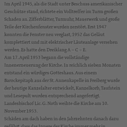
Im April 1945, als die Stadt unter Beschuss amerikanischer
Geschütze stand, richtete ein Volltreffer im Turm großen
Schaden an. Zifferblätter, Turmuhr, Mauerwerk und große
Teile der Kirchenfenster wurden zerstört. Erst 1947
konnten die Fenster neu verglast, 1952 das Geläut
komplettiert und mit elektrischer Läuteanlage versehen
werden. Es hatte den Dreiklang A – C – E.
Am 17. April 1953 begann die vollständige
Innenerneuerung der Kirche. In reichlich sieben Monaten
entstand ein würdiges Gotteshaus. Aus einem
Barockepitaph aus der St. Annenkapelle in Freiberg wurde
der heutige Kanzelalter entwickelt, Kanzelkorb, Taufstein
und Lesepult wurden entsprechend angefertigt.
Landesbischof Lic. G. Noth weihte die Kirche am 10.
November 1953.
Schäden am dach haben in den Jahrzehnten danach dazu
geführt, dass das Innere der Kirche immer mehr in