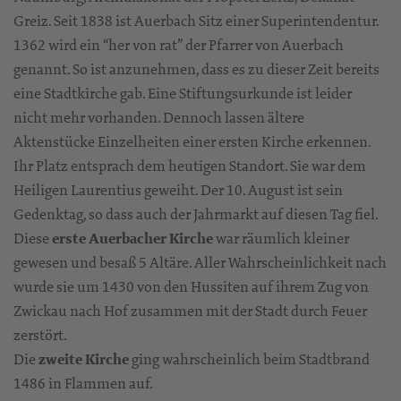
Greiz. Seit 1838 ist Auerbach Sitz einer Superintendentur.
1362 wird ein “her von rat” der Pfarrer von Auerbach
genannt. So ist anzunehmen, dass es zu dieser Zeit bereits
eine Stadtkirche gab. Eine Stiftungsurkunde ist leider
nicht mehr vorhanden. Dennoch lassen ältere
Aktenstücke Einzelheiten einer ersten Kirche erkennen.
Ihr Platz entsprach dem heutigen Standort. Sie war dem
Heiligen Laurentius geweiht. Der 10. August ist sein
Gedenktag, so dass auch der Jahrmarkt auf diesen Tag fiel.
Diese
erste Auerbacher Kirche
war räumlich kleiner
gewesen und besaß 5 Altäre. Aller Wahrscheinlichkeit nach
wurde sie um 1430 von den Hussiten auf ihrem Zug von
Zwickau nach Hof zusammen mit der Stadt durch Feuer
zerstört.
Die
zweite Kirche
ging wahrscheinlich beim Stadtbrand
1486 in Flammen auf.