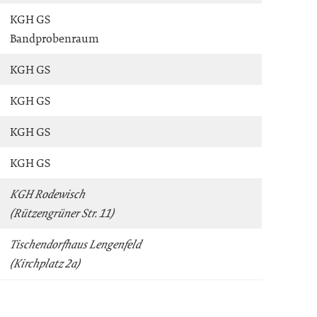
KGH GS
Bandprobenraum
KGH GS
KGH GS
KGH GS
KGH GS
KGH Rodewisch
(Rützengrüner Str. 11)
Tischendorfhaus Lengenfeld
(Kirchplatz 2a)