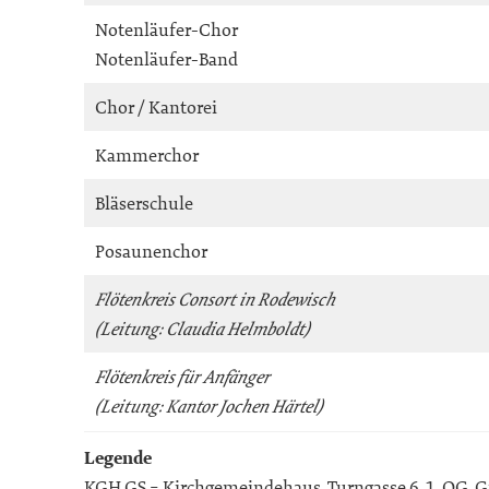
Notenläufer-Chor
Notenläufer-Band
Chor / Kantorei
Kammerchor
Bläserschule
Posaunenchor
Flötenkreis Consort in Rodewisch
(Leitung: Claudia Helmboldt)
Flötenkreis für Anfänger
(Leitung: Kantor Jochen Härtel)
Legende
KGH GS = Kirchgemeindehaus, Turngasse 6, 1. OG, G