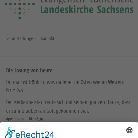
Veranstaltungen
Kontakt
Die Losung von heute
Du machst fröhlich, was da lebet im Osten wie im Westen.
Psalm 65,9
Der Kerkermeister freute sich mit seinem ganzen Hause, dass
er zum Glauben an Gott gekommen war.
Apostelgeschichte 16,34
© Evangelische Brüder-Unität – Herrnhuter Brüdergemeine
Weitere Informationen finden Sie hier