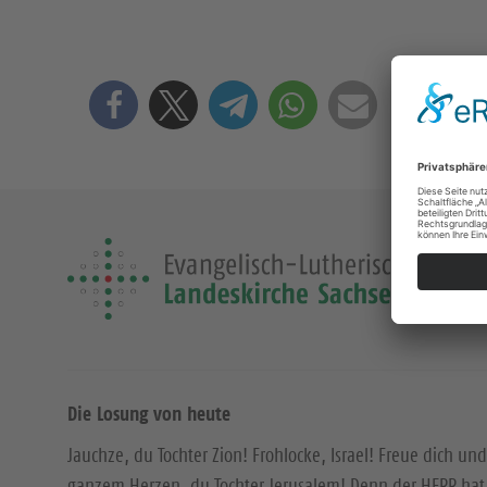
Die Losung von heute
Jauchze, du Tochter Zion! Frohlocke, Israel! Freue dich und
ganzem Herzen, du Tochter Jerusalem! Denn der HERR hat 