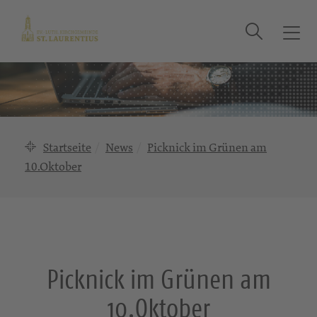
Suche
T
o
g
g
l
e
n
Startseite
News
Picknick im Grünen am
a
10.Oktober
v
i
g
a
t
i
Picknick im Grünen am
o
n
10.Oktober