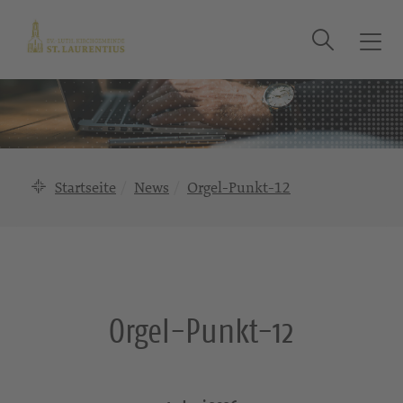
Suche
T
o
g
g
l
e
n
Startseite
News
Orgel-Punkt-12
a
v
i
g
a
t
Orgel-Punkt-12
i
o
n