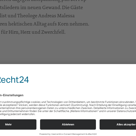
tsliedern im neuen Gewand. Die Gäste
ist und Theologe Andreas Malessa
ren hektischen Alltag aufs Korn nehmen.
 für Hirn, Herz und Zwerchfell.
m Ev.- Luth.- Pfarramt von St.Laurentius
utor von Sachbüchern, Biografien und
nd Dokumentarfilme machten ihn als