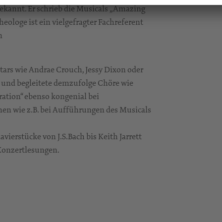
annt. Er schrieb die Musicals „Amazing
eologe ist ein vielgefragter Fachreferent
n
tars wie Andrae Crouch, Jessy Dixon oder
t und begleitete demzufolge Chöre wie
ration“ ebenso kongenial bei
en wie z.B. bei Aufführungen des Musicals
vierstücke von J.S.Bach bis Keith Jarrett
r Konzertlesungen.