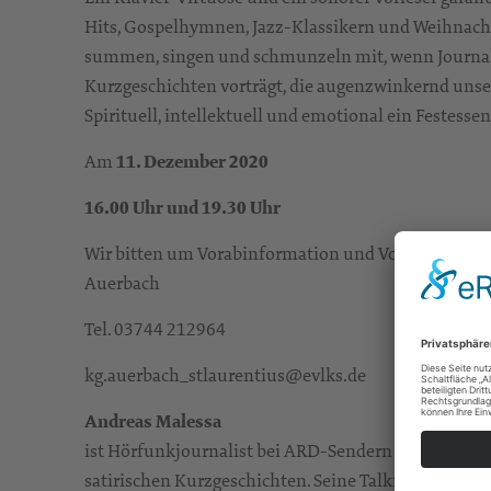
Hits, Gospelhymnen, Jazz-Klassikern und Weihnach
summen, singen und schmunzeln mit, wenn Journal
Kurzgeschichten vorträgt, die augenzwinkernd unse
Spirituell, intellektuell und emotional ein Festessen
Am
11. Dezember 2020
16.00 Uhr und 19.30 Uhr
Wir bitten um Vorabinformation und Voranmeldung i
Auerbach
Tel. 03744 212964
kg.auerbach_stlaurentius@evlks.de
Andreas Malessa
ist Hörfunkjournalist bei ARD-Sendern sowie Bucha
satirischen Kurzgeschichten. Seine Talkformate u