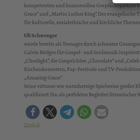
kompetenten und humorvollen Gesprächspartner bek
Grace“ und „Martin Luther King“. Der evangelische Th
für kulturelle, sozialethische und kirchliche Theme
Uli Schwenger
wurde bereits als Teenager durch schwarze Gesangss
Calvin Bridges für Gospel- und Soulmusik inspirier
„Chorlight“, die Gospelchöre „Chocolate“ und „Celeb
Kirchenkonzerten, Pop-Festivals und TV-Produktion
„Amazing Grace“.
Seine virtuose wie warmherzige Spielweise großer Kla
qualifiziert ihn als perfekten Begleiter literarische
Zurück