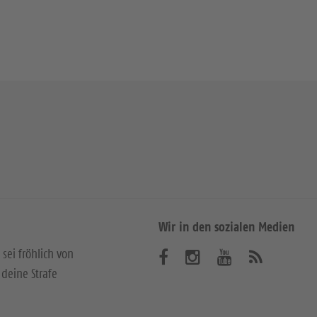
Wir in den sozialen Medien
 sei fröhlich von
B
B
B
A
b
deine Strafe
e
e
e
o
n
s
s
s