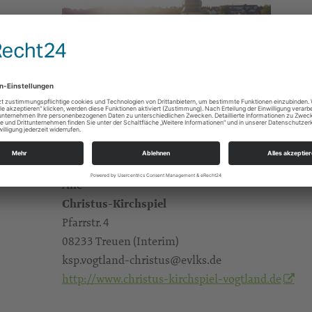
Gottesdienste
Pfrn. Dr. Rabe mandy.rabe@evlks.de
mit Kindergottesdienst
Alle
Christus-Kirchspiel
Pfarrstr. 4
08233 Treuen (Interim)
ksp.vogtland-christus@evlks.de
http://www.christus-kirchspiel-vogtland.de