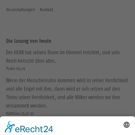
Veranstaltungen
Kontakt
Die Losung von heute
Der HERR hat seinen Thron im Himmel errichtet, und sein
Reich herrscht über alles.
Psalm 103,19
Wenn der Menschensohn kommen wird in seiner Herrlichkeit
und alle Engel mit ihm, dann wird er sich setzen auf den
Thron seiner Herrlichkeit, und alle Völker werden vor ihm
versammelt werden.
Matthäus 25,31-32
© Evangelische Brüder-Unität – Herrnhuter Brüdergemeine
Weitere Informationen finden Sie hier