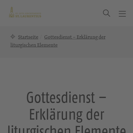
Suche
T
o
g
Startseite
Gottesdienst – Erklärung der
g
l
liturgischen Elemente
e
n
a
v
i
g
Gottesdienst –
a
t
Erklärung der
i
o
n
liturgischen Elemente