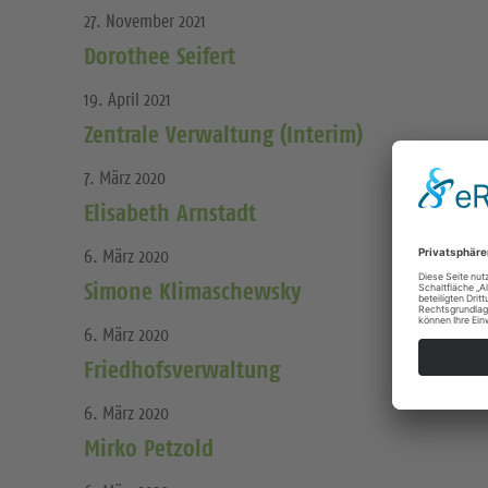
27. November 2021
Dorothee Seifert
19. April 2021
Zentrale Verwaltung (Interim)
7. März 2020
Elisabeth Arnstadt
6. März 2020
Simone Klimaschewsky
6. März 2020
Friedhofsverwaltung
6. März 2020
Mirko Petzold