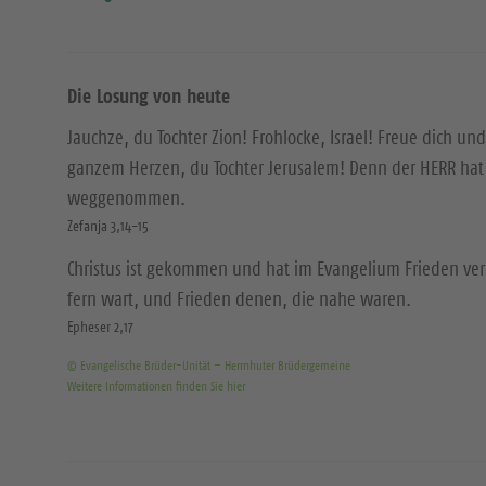
Die Losung von heute
Jauchze, du Tochter Zion! Frohlocke, Israel! Freue dich und
ganzem Herzen, du Tochter Jerusalem! Denn der HERR hat 
weggenommen.
Zefanja 3,14-15
Christus ist gekommen und hat im Evangelium Frieden ver
fern wart, und Frieden denen, die nahe waren.
Epheser 2,17
© Evangelische Brüder-Unität – Herrnhuter Brüdergemeine
Weitere Informationen finden Sie hier