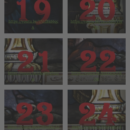
https://youtu.be/UVrfBk66qc
https://youtu.be/YKUONVVW
A
18U
https://youtu.be/cAvM0gluur
https://youtu.be/KrEEeSQU6
w
7M
https://youtu.be/xQPeuPaC32
https://youtu.be/HA9jqqCy4