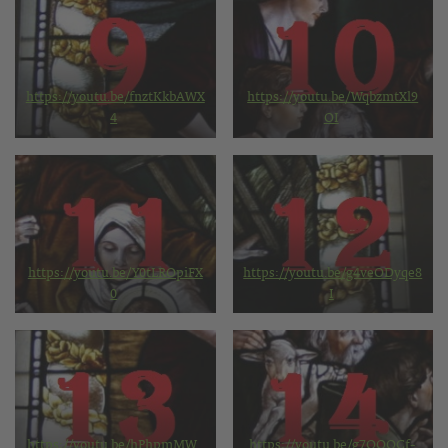
https://youtu.be/fnztKkbAWX
https://youtu.be/WqbzmtXl9
4
OI
https://youtu.be/Y0tLROpiFX
https://youtu.be/g4veODyqe8
0
I
https://youtu.be/hPhpmMW_
https://youtu.be/g7OQOCf-