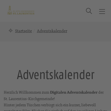
Suche
T
o
g
Startseite
Adventskalender
g
l
e
n
a
v
i
Adventskalender
g
a
t
i
Herzlich Willkommen zum
der
Digitalen Adventskalender
o
St. Laurentius-Kirchgemeinde!
n
Hinter jedem Türchen verbirgt sich ein kurzer, liebevoll