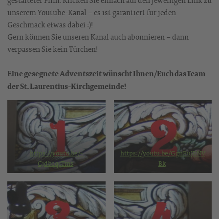
gestalteter Film. Klicken Sie einfach auf den jeweiligen Link zu
unserem Youtube-Kanal – es ist garantiert für jeden
Geschmack etwas dabei :)!
Gern können Sie unseren Kanal auch abonnieren – dann
verpassen Sie kein Türchen!
Eine gesegnete Adventszeit wünscht Ihnen/Euch das Team
der St. Laurentius-Kirchgemeinde!
https://youtu.be/-
https://youtu.be/GgnEuJENV
CjdbeqcTms
Bk