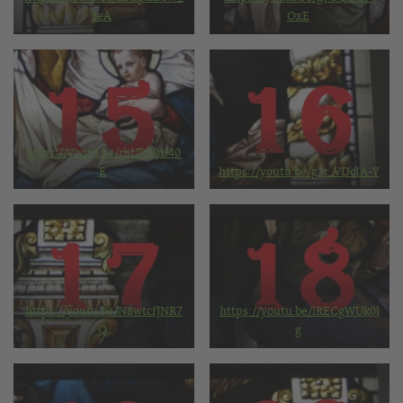
teA
OxE
https://youtu.be/rhUPfBjU40
E
https://youtu.be/g3r_VDcIA-Y
https://youtu.be/N8wtcfJNR7
https://youtu.be/lRECgWUk0l
Q
g