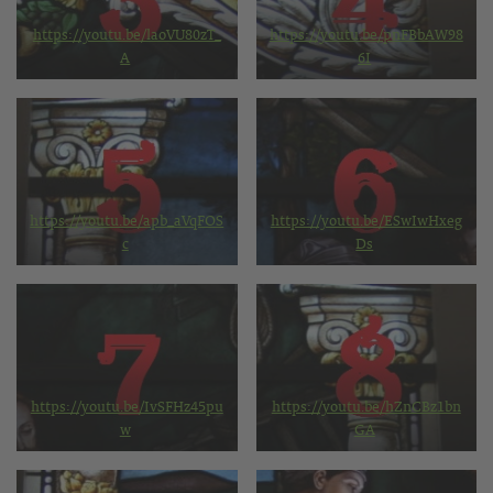
https://youtu.be/laoVU80zT_
https://youtu.be/pnFBbAW98
A
6I
https://youtu.be/apb_aVqFOS
https://youtu.be/ESwIwHxeg
c
Ds
https://youtu.be/IvSFHz45pu
https://youtu.be/hZnCBz1bn
w
GA